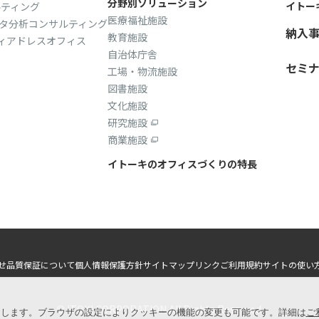
分野別ソリューション
イトー
ルティング
医療福祉施設
タ分析コンサルティング
納入
教育施設
ィアドレスオフィス
自治体庁舎
セミ
工場・物流施設
図書施設
文化施設
研究施設
商業施設
イトーキのオフィスづくりの特長
せ
品質保証について
個人情報保護方針
サイトマップ
リンク
ご利用規約
サイトの使い
© ITOKI CORPORATION All Rights Reserved.
用します。ブラウザの設定によりクッキーの機能の変更も可能です。詳細は
ご