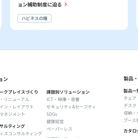
ョン補助制度に迫る
ハピネスの種
製品
ョン
製品一
ークプレイスづくり
課題別ソリューション
チェア
・リニューアル
ICT・映像・音響
デスク
イン・レイアウト
セキュリティ&セーフティ
収納・
マネジメント
SDGs
ブース
健康経営
サルティング
ペーパーレス
カタロ
ィスコンサルティング