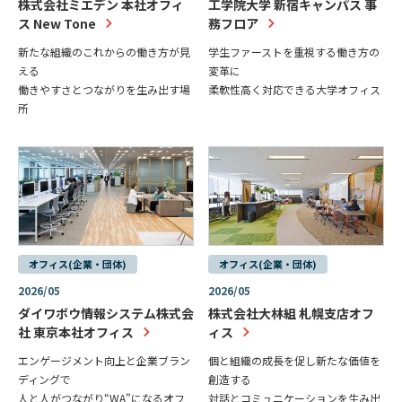
株式会社ミエデン 本社オフィ
工学院大学 新宿キャンパス 事
ス New Tone
務フロア
新たな組織のこれからの働き方が見
学生ファーストを重視する働き方の
える
変革に
働きやすさとつながりを生み出す場
柔軟性高く対応できる大学オフィス
所
オフィス(企業・団体)
オフィス(企業・団体)
2026/05
2026/05
ダイワボウ情報システム株式会
株式会社大林組 札幌支店オフ
社 東京本社オフィス
ィス
エンゲージメント向上と企業ブラン
個と組織の成長を促し新たな価値を
ディングで
創造する
人と人がつながり“WA”になるオフ
対話とコミュニケーションを生み出