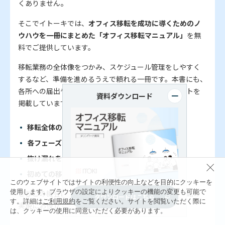
。
くありません
そこでイトーキでは、
オフィス移転を成功に導くためのノ
ウハウを一冊にまとめた「オフィス移転マニュアル」
を無
料でご提供しています。
移転業務の全体像をつかみ、スケジュール管理をしやすく
するなど、準備を進めるうえで頼れる一冊です。本書にも、
各所への届出や手続きについてまとめたチェックリストを
資料ダウンロード
掲載していますので、ぜひお手元でご覧ください。
移転全体の流れが一目で把握できる
各フェーズのやるべきことが整理できる
抜け漏れを防いで、効率よく準備が進められる
初めての移転でも計画を立てやすくなる
このウェブサイトではサイトの利便性の向上などを目的にクッキーを
使用します。ブラウザの設定によりクッキーの機能の変更も可能で
ぜひこの機会にダウンロードして、円滑なオフィス移転の
ダウンロードはこちら
す。詳細は
ご利用規約
をご覧ください。サイトを閲覧いただく際に
実現にお役立てください。
は、クッキーの使用に同意いただく必要があります。