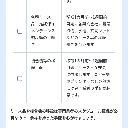
す。
各種リース
移転1カ月前～1週間前
品・定期保守
目処に各契約会社に観葉
メンテナンス
植物、水槽、玄関マット
製品等の手続
などのリース品の移設手
き
続きを行います。
複合機等の移
移転1カ月前～1週間前
設手配
目処にリース・保守会社
に依頼します。コピー機
やプリンターなどの移設
には専門業者の手配が必
要です。
リース品や複合機の移設は専門業者のスケジュール確保が必
要なので、余裕を持った手配を心がけましょう。