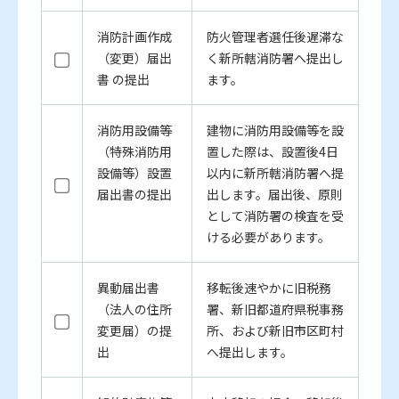
消防計画作成
防火管理者選任後遅滞な
（変更）届出
く新所轄消防署へ提出し
書 の提出
ます。
消防用設備等
建物に消防用設備等を設
（特殊消防用
置した際は、設置後4日
設備等）設置
以内に新所轄消防署へ提
届出書の提出
出します。届出後、原則
として消防署の検査を受
ける必要があります。
異動届出書
移転後速やかに旧税務
（法人の住所
署、新旧都道府県税事務
変更届）の提
所、および新旧市区町村
出
へ提出します。