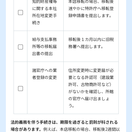
知的財産権等
本店移転の場合、移転後
に関する本社
速やかに特許庁へ移転登
所在地変更手
録申請書を提出します。
続き
給与支払事務
移転後１カ月以内に旧税
所等の移転届
務署へ提出します。
出書の提出
諸官庁への業
住所変更時に変更届が必
者登録の変更
要となる許認可（建設業
許可、古物商許可など）
がないかを確認し、所轄
の官庁へ届け出ましょ
う。
法的義務を伴う手続きは、期限を過ぎると罰則が科される
場合があります。
例えば、本店移転の場合、移転後2週間以