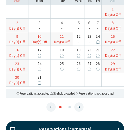
Sun
Mon
Tue
Wed
Thu
Fri
Sat
1
Day(s) Off
2
3
4
5
6
7
8
Day(s) Off
-
-
-
-
-
Day(s) Off
9
10
11
12
13
14
15
Day(s) Off
Day(s) Off
Day(s) Off
-
-
○
Day(s) Off
16
17
18
19
20
21
22
Day(s) Off
○
○
○
○
○
Day(s) Off
23
24
25
26
27
28
29
Day(s) Off
○
○
○
○
○
Day(s) Off
30
31
Day(s) Off
○
○Reservations accepted △Slightly crowded ×Reservations not accepted
Reservations (corporate)