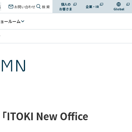
個人の
店
お問い合わせ
検 索
企業・IR
お客さま
Global
ョールーム
せ
 New Office