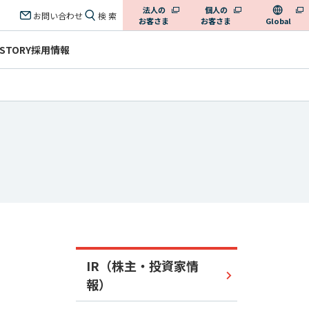
法人の
個人の
お問い合わせ
検 索
お客さま
お客さま
Global
 STORY
採用情報
IR（株主・投資家情
報）