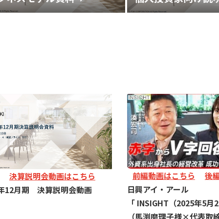
前編動画はこちら
後
決算説明会動画はこちら
日興アイ・アール
5年12月期 決算説明会動画
「
INSIGHT（2025年5
（馬渕磨理子様×代表取締