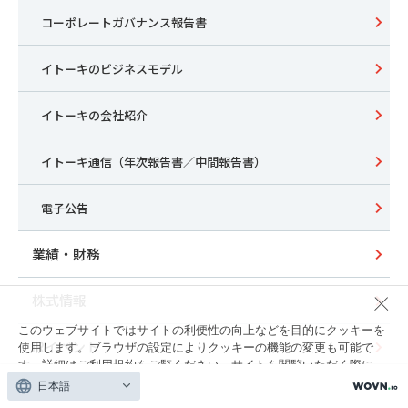
コーポレートガバナンス報告書
イトーキのビジネスモデル
イトーキの会社紹介
イトーキ通信（年次報告書／中間報告書）
電子公告
業績・財務
株式情報
このウェブサイトではサイトの利便性の向上などを目的にクッキーを
IRイベント
使用します。ブラウザの設定によりクッキーの機能の変更も可能で
す。詳細は
ご利用規約
をご覧ください。サイトを閲覧いただく際に
は、クッキーの使用に同意いただく必要があります。
日本語
株主との対話（IR活動状況）