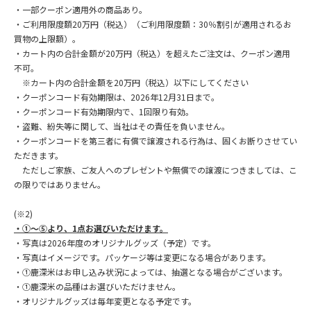
・一部クーポン適用外の商品あり。
・ご利用限度額20万円（税込）（ご利用限度額：30％割引が適用されるお
買物の上限額）。
・カート内の合計金額が20万円（税込）を超えたご注文は、クーポン適用
不可。
※カート内の合計金額を20万円（税込）以下にしてください
・クーポンコード有効期限は、2026年12月31日まで。
・クーポンコード有効期限内で、1回限り有効。
・盗難、紛失等に関して、当社はその責任を負いません。
・クーポンコードを第三者に有償で譲渡される行為は、固くお断りさせてい
ただきます。
ただしご家族、ご友人へのプレゼントや無償での譲渡につきましては、こ
の限りではありません。
(※2)
・①～⑤より、1点お選びいただけます。
・写真は2026年度のオリジナルグッズ（予定）です。
・写真はイメージです。パッケージ等は変更になる場合があります。
・①鹿深米はお申し込み状況によっては、抽選となる場合がございます。
・①鹿深米の品種はお選びいただけません。
・オリジナルグッズは毎年変更となる予定です。