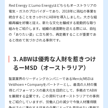
Red Energy とLumo Energyはどちらもオーストラリアの
電気・ガスのプロバイダーであり、2018年に両社の事業を
統合することをきっかけにABWを導入しました。大きな組
織再編を好機と捉え、新たな文化を醸成する能動的な取り
組みをご紹介します。組織の過渡期を迎える際には、自社
の「ありたい姿」に立ち戻り、再定義することが重要であ
ると改めて気づかされる事例です。
3. ABWは優秀な人財を惹きつけ
るーMSD（オーストラリア）
製薬業界のリーディングカンパニーであるMerck/MSDは
Veldhoen + Companyをパートナーとし、最高の人材の獲
得とパフォーマンスの最大化を目的として、多拠点でABW
を展開する企業です。この資料ではオーストラリアでの事例
をご紹介していますが、労働人口の減少で今後人材獲得競
争がさらに激化する日本の企業にとっても見逃せない事例で