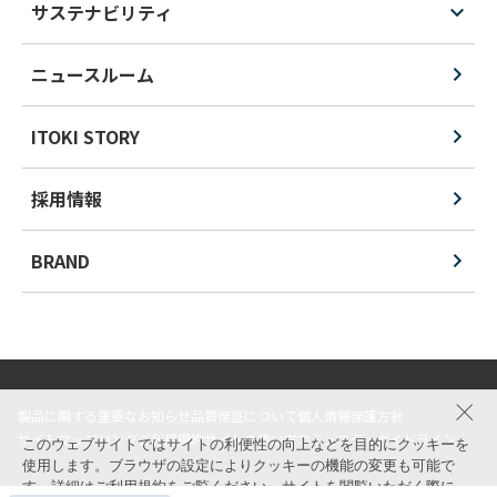
サステナビリティ
ニュースルーム
ITOKI STORY
採用情報
BRAND
製品に関する重要なお知らせ
品質保証について
個人情報保護方針
サイトマップ
リンク
ご利用規約
サイトの使い方
コミュニティガイドライン
このウェブサイトではサイトの利便性の向上などを目的にクッキーを
使用します。ブラウザの設定によりクッキーの機能の変更も可能で
す。詳細は
ご利用規約
をご覧ください。サイトを閲覧いただく際に