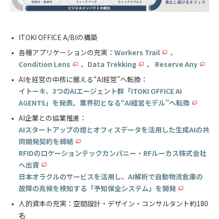
ITOKI OFFICE A/BIの構築
各種アプリケーションの充実：
Workers Trail
、
Condition Lens
、
Data Trekking
、
Reserve Any
AIを経営の中核に据える“AI経営”へ転換：
イトーキ、3つのAIエージェント群「ITOKI OFFICE AI
AGENTS」を発表。業界初となる“AI経営モデル”へ転換
AI企業との協業推進：
AIスタートアップの燈とオフィスデータを活用した生成AIの共
同開発契約を締結
RFIDのロケーションテックカンパニー・RFルーカス株式会社
へ出資
日本オラクルのサービスを活用し、AI解析で自動物流倉庫の
故障の兆候を検知する「予知保全システム」を開発
人的資本の充実：空間設計・デザイン・コンサルタント約180
名