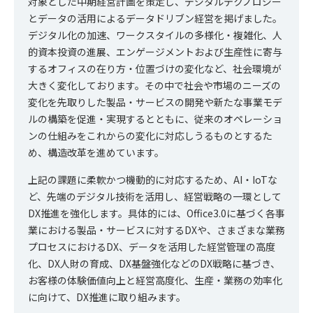
対象とした中期経営計画を策定し、デジタルテクノロジー
とデータの活用によるデータドリブン経営を掲げました。
デジタル化の加速、ワークスタイルの多様化・複雑化、人
的資本投資の進展、エンゲージメントおよび生産性に寄与
するオフィスの在り方・位置づけの変化など、社会環境が
大きく変化しております。その中で社会や市場のニーズの
変化を先取りした製品・サービスの開発や新たな事業モデ
ルの構築を促進・実現するとともに、従来のオペレーショ
ンの仕組みをこれからの変化に対応しうるものとするた
め、構造改革を進めています。
上記の課題に柔軟かつ機動的に対応するため、AI・IoTな
ど、先端のデジタル技術を活用し、経営戦略の一環として
DX推進を強化します。具体的には、Office3.0に基づく各事
業における製品・サービスに対するDXや、さまざまな業務
プロセスにおけるDX、データを活用した経営管理の高度
化、DX人財の育成、DX基盤強化などのDX戦略に基づき、
お客様の体験価値向上と経営高度化、生産・業務の効率化
に向けて、DX推進に取り組みます。