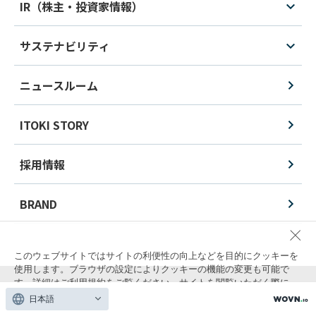
IR（株主・投資家情報）
サステナビリティ
ニュースルーム
ITOKI STORY
採用情報
BRAND
このウェブサイトではサイトの利便性の向上などを目的にクッキーを
使用します。ブラウザの設定によりクッキーの機能の変更も可能で
す。詳細は
ご利用規約
をご覧ください。サイトを閲覧いただく際に
は、クッキーの使用に同意いただく必要があります。
日本語
製品に関する重要なお知らせ
品質保証について
個人情報保護方針