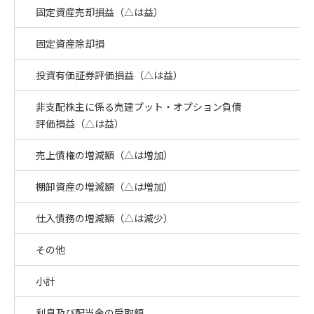
固定資産売却損益（△は益）
固定資産除却損
投資有価証券評価損益（△は益）
非支配株主に係る売建プット・オプション負債
評価損益（△は益）
売上債権の増減額（△は増加）
棚卸資産の増減額（△は増加）
仕入債務の増減額（△は減少）
その他
小計
利息及び配当金の受取額