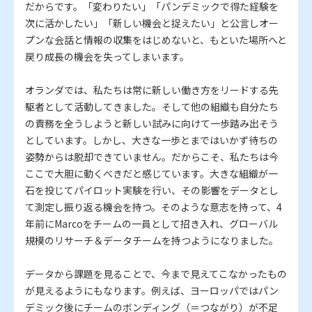
だからです。「変わりたい」「パンデミックで得た経験を
次に活かしたい」「新しい機会と捉えたい」と公言しオー
プンな会話と情報の収集をはじめないと、もといた場所へと
戻り成長の機会を失ってしまいます。
オランダでは、私たちは常に新しい働き方をリードする先
駆者として活動してきました。そして他の組織も自分たち
の責務を全うしようと新しい試みに向けて一歩踏み出そう
としています。しかし、大きな一歩とまではいかず待ちの
姿勢からは脱却できていません。だからこそ、私たちは今
ここで大胆に動くべきだと感じています。大きな組織が一
石を投じてパイロット実験を行い、その影響をデータとし
て測定し振り返る機会を持つ。そのような意志を持って、4
年前にMarcoをチームの一員として招き入れ、グローバル
規模のリサーチ＆データチームを持つようになりました。
データから課題を見ることで、今まで見えてこなかったもの
が見えるようにもなります。例えば、ヨーロッパではパン
デミック後にチームのボンディング（＝つながり）が不足