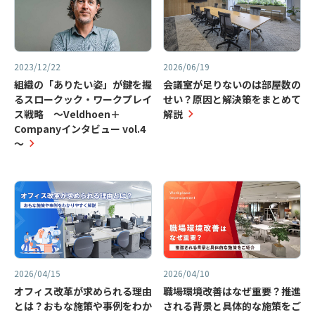
2023/12/22
2026/06/19
組織の「ありたい姿」が鍵を握
会議室が足りないのは部屋数の
るスロークック・ワークプレイ
せい？原因と解決策をまとめて
ス戦略 ～Veldhoen＋
解説
Companyインタビュー vol.4
～
2026/04/15
2026/04/10
オフィス改革が求められる理由
職場環境改善はなぜ重要？推進
とは？おもな施策や事例をわか
される背景と具体的な施策をご