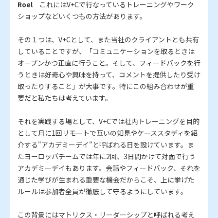
Roel
これにはV+Cで行なっているトレーニングやワーク
ショップなどいくつもの方法があります。
その１つは、V+Cとして、また当社のクライアントとも共有
していることですが、「コミュニケーションを取るときは
オープンかつ正直に行うこと。そして、フィードバックを行
うときは好奇心や興味を持って、コメントを提供したり受け
取ったりすること」が大事です。特にこの組み合わせが重
要だと私たちは考えています。
それを実践する場として、V+Cでは社内トレーニングを目的
として月に1回リモートで互いの知見やケーススタディを紹
介する"アカデミーデイ"と呼ばれる日を設けています。ま
たヨーロッパチームでは年に2回、3日間かけて対面で行う
アカデミーデイもあります。会話やフィードバック、それを
通じた学びが生まれる重要な機会だからこそ、上に挙げた
ルールは参加者全員が徹底して守るようにしています。
この背景にはマトリクス・リーダーシップと呼ばれる考え