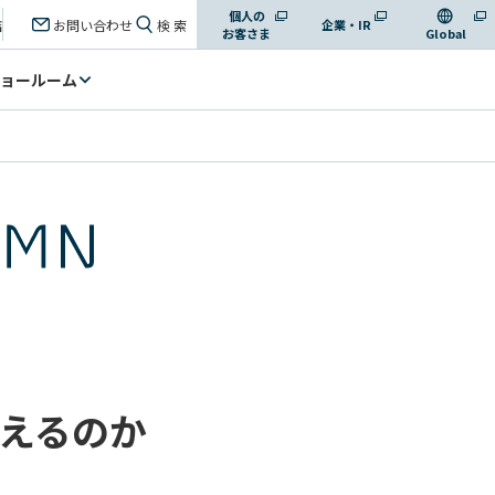
個人の
店
お問い合わせ
検 索
企業・IR
お客さま
Global
ョールーム
変えるのか