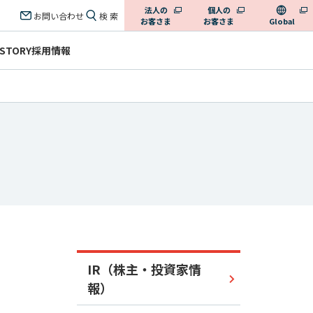
法人の
個人の
お問い合わせ
検 索
お客さま
お客さま
Global
 STORY
採用情報
IR（株主・投資家情
報）