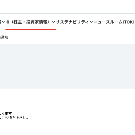
報
IR（株主・投資家情報）
サステナビリティ
ニュースルーム
ITOKI
議通知