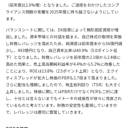
（前年度比1.6%増）となりました。ご迷惑をおかけしたコンプ
ライアンス問題の影響を2025年度に持ち越さないようにしてい
ます。
バランスシートに関しては、DX投資によって無形固定資産が増
加しました。資本市場との対話を踏まえ、自己株式の取得を実施
し財務レバレッジを高めたため、純資産は前年度末から56億円減
少し、493億円となり、自己資本比率は40.9%（5.0ポイント低
下）となりました。財務レバレッジを前年度の2.1倍から2.4倍に
高めた効果と、売上高当期純利益率が4.4%から5.2%に改善した
ことにより、ROEは13.8%（2.5ポイント上昇）となり、エクイ
ティスプレッドが拡大し株価のPBRも1.7倍まで高まりました。
さらに配当も増額しましたので、株主総利回り（TSR）も大きく
上昇しました。株価に関してはPBRだけでなくPERも二桁に達
し、十分とは言えないまでもイトーキの成長性が徐々に見直され
ているものと考えています。財務の安定性も重視していますの
で、レバレッジは適切に管理していきます。