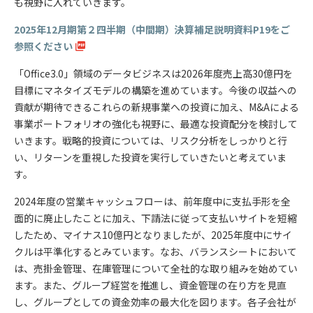
も視野に入れていきます。
2025年12月期第２四半期（中間期）決算補足説明資料P19をご
参照ください
「Office3.0」領域のデータビジネスは2026年度売上高30億円を
目標にマネタイズモデルの構築を進めています。今後の収益への
貢献が期待できるこれらの新規事業への投資に加え、M&Aによる
事業ポートフォリオの強化も視野に、最適な投資配分を検討して
いきます。戦略的投資については、リスク分析をしっかりと行
い、リターンを重視した投資を実行していきたいと考えていま
す。
2024年度の営業キャッシュフローは、前年度中に支払手形を全
面的に廃止したことに加え、下請法に従って支払いサイトを短縮
したため、マイナス10億円となりましたが、2025年度中にサイ
クルは平準化するとみています。なお、バランスシートにおいて
は、売掛金管理、在庫管理について全社的な取り組みを始めてい
ます。また、グループ経営を推進し、資金管理の在り方を見直
し、グループとしての資金効率の最大化を図ります。各子会社が