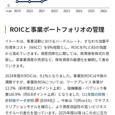
ROICと事業ポートフォリオの管理
イトーキは、事業活動におけるハードルレート、すなわち加重平
均資本コスト（WACC）を8%程度とし、ROICをPLとBSの両面
から高めていきます。資産効率化に関しては、政策保有株式の見
直し、非事業資産の売却など、保有資産の最適化を継続して進め
ていきます。
2024年度のROICは、9.1%となりました。事業別ROICは今後の
課題ですが、事業別ROAについては、ワークプレイス 事業が
12.2%（前年度比1.4ポイント上昇）、設備機器・パブリック事
業は6.9%（同0.8ポイント上昇）となりました（
11年間の財務・
非財務データ参照
[830KB]）。今後は「Office3.0」 でサブス
クリプションモデルを確立し、より資産収益性の高 いビジネス
モデルへの進化を狙っています。2025年度以降 はこの点に注力