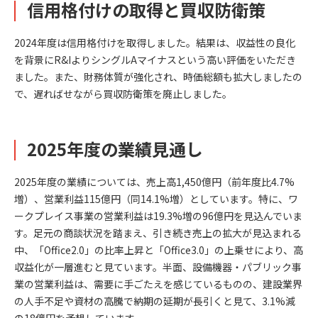
信用格付けの取得と買収防衛策
2024年度は信用格付けを取得しました。結果は、収益性の良化
を背景にR&IよりシングルAマイナスという高い評価をいただき
ました。また、財務体質が強化され、時価総額も拡大しましたの
で、遅ればせながら買収防衛策を廃止しました。
2025年度の業績見通し
2025年度の業績については、売上高1,450億円（前年度比4.7%
増）、営業利益115億円（同14.1%増）としています。特に、ワ
ークプレイス事業の営業利益は19.3%増の96億円を見込んでいま
す。足元の商談状況を踏まえ、引き続き売上の拡大が見込まれる
中、「Office2.0」の比率上昇と「Office3.0」の上乗せにより、高
収益化が一層進むと見ています。半面、設備機器・パブリック事
業の営業利益は、需要に手ごたえを感じているものの、建設業界
の人手不足や資材の高騰で納期の延期が長引くと見て、3.1%減