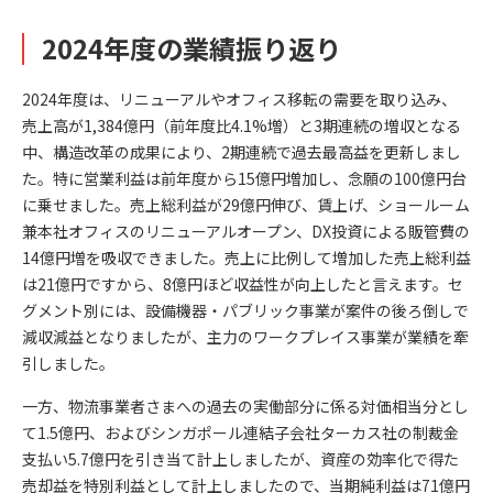
2024年度の業績振り返り
2024年度は、リニューアルやオフィス移転の需要を取り込み、
売上高が1,384億円（前年度比4.1%増）と3期連続の増収となる
中、構造改革の成果により、2期連続で過去最高益を更新しまし
た。特に営業利益は前年度から15億円増加し、念願の100億円台
に乗せました。売上総利益が29億円伸び、賃上げ、ショールーム
兼本社オフィスのリニューアルオープン、DX投資による販管費の
14億円増を吸収できました。売上に比例して増加した売上総利益
は21億円ですから、8億円ほど収益性が向上したと言えます。セ
グメント別には、設備機器・パブリック事業が案件の後ろ倒しで
減収減益となりましたが、主力のワークプレイス事業が業績を牽
引しました。
一方、物流事業者さまへの過去の実働部分に係る対価相当分とし
て1.5億円、およびシンガポール連結子会社ターカス社の制裁金
支払い5.7億円を引き当て計上しましたが、資産の効率化で得た
売却益を特別利益として計上しましたので、当期純利益は71億円