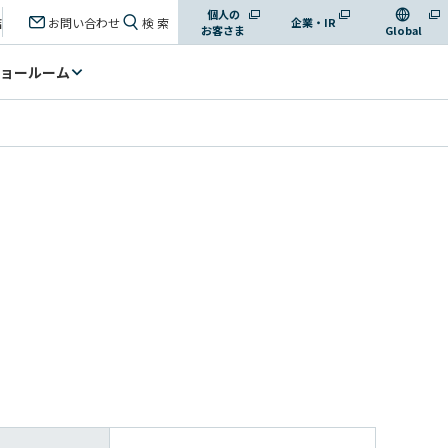
個人の
店
お問い合わせ
検 索
企業・IR
お客さま
Global
ョールーム