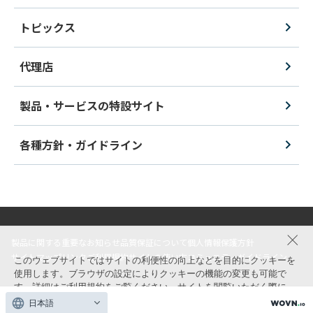
トピックス
代理店
製品・サービスの特設サイト
各種方針・ガイドライン
製品に関する重要なお知らせ
品質保証について
個人情報保護方針
サイトマップ
リンク
ご利用規約
サイトの使い方
コミュニティガイドライン
このウェブサイトではサイトの利便性の向上などを目的にクッキーを
使用します。ブラウザの設定によりクッキーの機能の変更も可能で
す。詳細は
ご利用規約
をご覧ください。サイトを閲覧いただく際に
© ITOKI CORPORATION All Rights Reserved.
は、クッキーの使用に同意いただく必要があります。