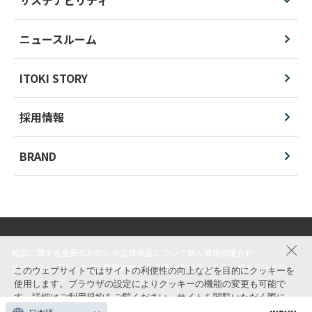
ニュースルーム
ITOKI STORY
採用情報
BRAND
製品に関する重要なお知らせ
品質保証について
個人情報保護方針
サイトマップ
リンク
ご利用規約
サイトの使い方
コミュニティガイドライン
このウェブサイトではサイトの利便性の向上などを目的にクッキーを
使用します。ブラウザの設定によりクッキーの機能の変更も可能で
す。詳細は
ご利用規約
をご覧ください。サイトを閲覧いただく際に
© ITOKI CORPORATION All Rights Reserved.
は、クッキーの使用に同意いただく必要があります。