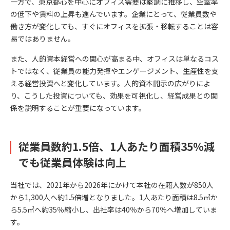
一方で、東京都心を中心にオフィス需要は堅調に推移し、空室率
の低下や賃料の上昇も進んでいます。企業にとって、従業員数や
働き方が変化しても、すぐにオフィスを拡張・移転することは容
易ではありません。
また、人的資本経営への関心が高まる中、オフィスは単なるコス
トではなく、従業員の能力発揮やエンゲージメント、生産性を支
える経営投資へと変化しています。人的資本開示の広がりによ
り、こうした投資についても、効果を可視化し、経営成果との関
係を説明することが重要になっています。
従業員数約1.5倍、1人あたり面積35％減
でも従業員体験は向上
当社では、2021年から2026年にかけて本社の在籍人数が850人
から1,300人へ約1.5倍増となりました。1人あたり面積は8.5㎡か
ら5.5㎡へ約35％縮小し、出社率は40％から70％へ増加していま
す。