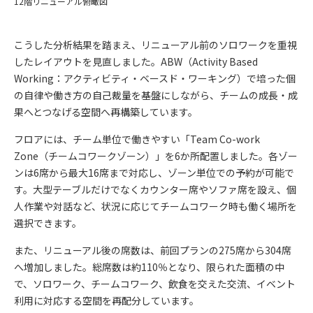
12階リニューアル俯瞰図
こうした分析結果を踏まえ、リニューアル前のソロワークを重視
したレイアウトを見直しました。ABW（Activity Based
Working：アクティビティ・ベースド・ワーキング）で培った個
の自律や働き方の自己裁量を基盤にしながら、チームの成長・成
果へとつなげる空間へ再構築しています。
フロアには、チーム単位で働きやすい「Team Co-work
Zone（チームコワークゾーン）」を6か所配置しました。各ゾー
ンは6席から最大16席まで対応し、ゾーン単位での予約が可能で
す。大型テーブルだけでなくカウンター席やソファ席を設え、個
人作業や対話など、状況に応じてチームコワーク時も働く場所を
選択できます。
また、リニューアル後の席数は、前回プランの275席から304席
へ増加しました。総席数は約110％となり、限られた面積の中
で、ソロワーク、チームコワーク、飲食を交えた交流、イベント
利用に対応する空間を再配分しています。