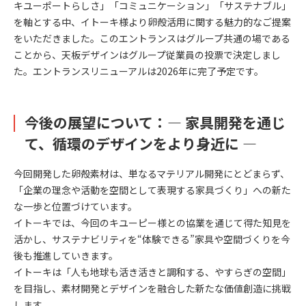
キユーポートらしさ」「コミュニケーション」「サステナブル」
を軸とする中、イトーキ様より卵殻活用に関する魅力的なご提案
をいただきました。このエントランスはグループ共通の場である
ことから、天板デザインはグループ従業員の投票で決定しまし
た。エントランスリニューアルは2026年に完了予定です。
今後の展望について：― 家具開発を通じ
て、循環のデザインをより身近に ―
今回開発した卵殻素材は、単なるマテリアル開発にとどまらず、
「企業の理念や活動を空間として表現する家具づくり」への新た
な一歩と位置づけています。
イトーキでは、今回のキユーピー様との協業を通じて得た知見を
活かし、サステナビリティを“体験できる”家具や空間づくりを今
後も推進していきます。
イトーキは「人も地球も活き活きと調和する、やすらぎの空間」
を目指し、素材開発とデザインを融合した新たな価値創造に挑戦
します。