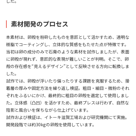
した。
素材開発のプロセス
本素材は、卵殻を粉砕したものを意匠として活かすため、透明な
樹脂でコーティングし、立体的な質感をもたせた点が特徴です。
当初は卵の成分のみで石膏のような素材を試作しましたが、表面
に卵殻が現れず、意匠的な表現が難しいことが判明。そこで、卵
殻の存在感を“見えるデザイン”として反映させる方向に転換しま
した。
試作では、卵殻が浮いたり偏ったりする課題を克服するため、接
着層の厚みや固定方法を繰り返し検証。粗目・細目・微粉のそれ
ぞれをふるいにかけ、最終的に粗目の卵殻を選定して使用しまし
た。立体感（凸凹）を活かすため、最終プレスは行わず、自然な
陰影と風合いを保ちながら仕上げています。
試作および検証は、イトーキ滋賀工場および研究機関にて実施。
開発段階では約30kgの卵殻を使用しています。