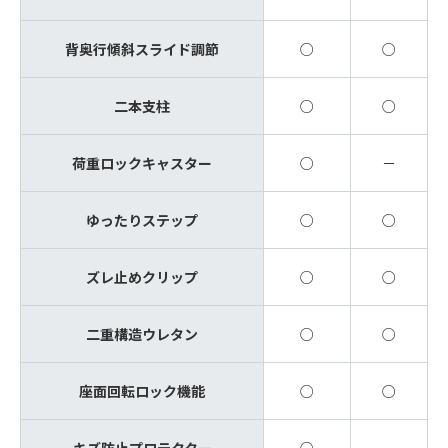
背奥行傾斜スライド調節
○
○
二本支柱
○
○
荷重ロックキャスター
○
－
ゆったりステップ
○
○
ズレ止めクリップ
○
○
二重構造ウレタン
○
○
座面回転ロック機能
○
○
キズ防止プロテクター
○
－