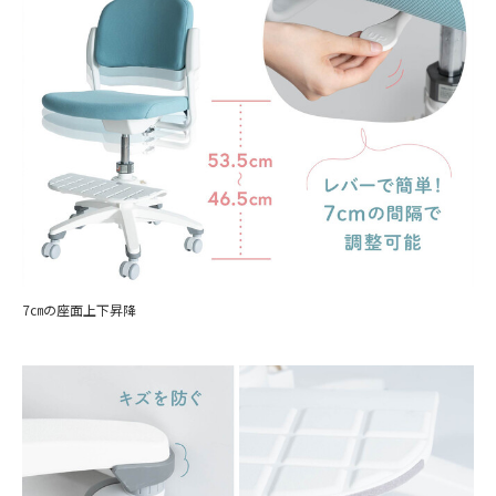
7㎝の座面上下昇降