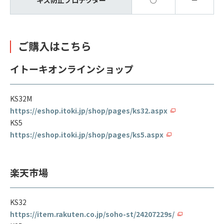
ご購入はこちら
イトーキオンラインショップ
KS32M
https://eshop.itoki.jp/shop/pages/ks32.aspx
KS5
https://eshop.itoki.jp/shop/pages/ks5.aspx
楽天市場
KS32
https://item.rakuten.co.jp/soho-st/24207229s/