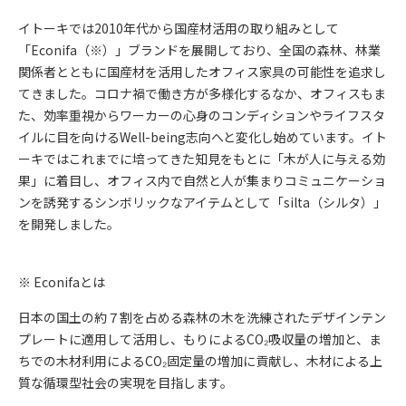
イトーキでは2010年代から国産材活用の取り組みとして
「Econifa（※）」ブランドを展開しており、全国の森林、林業
関係者とともに国産材を活用したオフィス家具の可能性を追求し
てきました。コロナ禍で働き方が多様化するなか、オフィスもま
た、効率重視からワーカーの心身のコンディションやライフスタ
イルに目を向けるWell-being志向へと変化し始めています。イト
ーキではこれまでに培ってきた知見をもとに「木が人に与える効
果」に着目し、オフィス内で自然と人が集まりコミュニケーショ
ンを誘発するシンボリックなアイテムとして「silta（シルタ）」
を開発しました。
※ Econifaとは
日本の国土の約７割を占める森林の木を洗練されたデザインテン
プレートに適用して活用し、もりによるCO₂吸収量の増加と、ま
ちでの木材利用によるCO₂固定量の増加に貢献し、木材による上
質な循環型社会の実現を目指します。