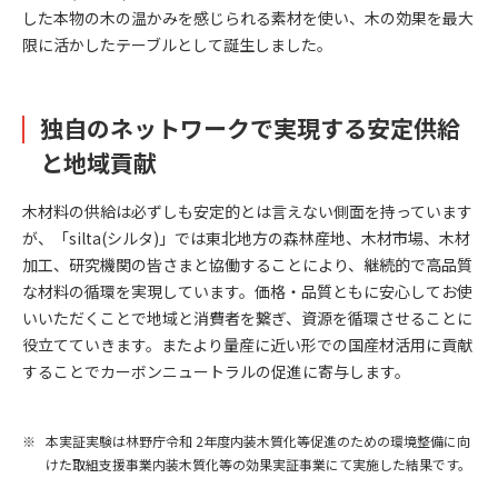
した本物の木の温かみを感じられる素材を使い、木の効果を最大
限に活かしたテーブルとして誕生しました。
独自のネットワークで実現する安定供給
と地域貢献
木材料の供給は必ずしも安定的とは言えない側面を持っています
が、「silta(シルタ)」では東北地方の森林産地、木材市場、木材
加工、研究機関の皆さまと協働することにより、継続的で高品質
な材料の循環を実現しています。価格・品質ともに安心してお使
いいただくことで地域と消費者を繋ぎ、資源を循環させることに
役立てていきます。またより量産に近い形での国産材活用に貢献
することでカーボンニュートラルの促進に寄与します。
本実証実験は林野庁令和 2年度内装木質化等促進のための環境整備に向
けた取組支援事業内装木質化等の効果実証事業にて実施した結果です。