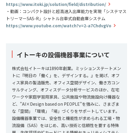
https://www.itoki.jp/solution/field/distribution/
・動画：コンパクト設計と超高速入出庫能力を実現「システマス
トリーマーSAS-R」シャトル台車式自動倉庫システム
https://www.youtube.com/watch?v=2-a7ChdvgVo
イトーキの設備機器事業について
株式会社イトーキは1890年創業。ミッションステートメン
トに『明日の「働く」を、デザインする。』を掲げ、オフ
ィス家具の製造販売、オフィス空間デザイン、働き方コン
サルティング、オフィスデータ分析サービスのほか、在宅
ワークや家庭学習用家具、公共施設や物流施設向け機器な
ど、”AI×Design based on PEOPLE”を強みに、さまざま
な「空間」「環境」「場」づくりをサポートしています。
設備機器事業では、安全性と機能性が求められる工場・物
流設備（SAS）をはじめ、高い技術と信頼性を要する特殊
扉、生体認証やICカードによる情報セキュリティシステム