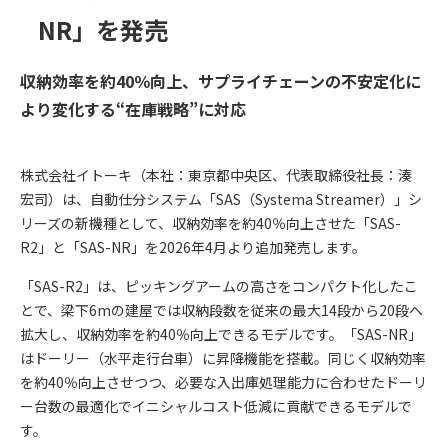
NR」を発売
収納効率を約40％向上、サプライチェーンの不安定化に
より変化する“在庫戦略”に対応
株式会社イトーキ（本社：東京都中央区、代表取締役社長：湊
宏司）は、自動仕分システム「SAS（Systema Streamer）」シ
リーズの新機種として、収納効率を約40％向上させた「SAS-
R2」と「SAS-NR」を2026年4月より追加発売します。
「SAS-R2」は、ピッキングアームの高さをコンパクト化したこ
とで、梁下6mの建屋では収納段数を従来の最大14段から20段へ
拡大し、収納効率を約40％向上できるモデルです。「SAS-NR」
はドーリー（水平走行台車）に昇降機能を搭載。同じく収納効率
を約40％向上させつつ、必要な入出庫処理能力に合わせたドーリ
ー台数の最適化でイニシャルコスト低減に貢献できるモデルで
す。