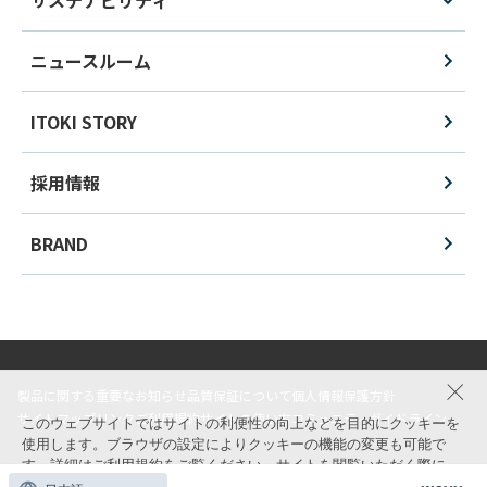
サステナビリティ
ニュースルーム
ITOKI STORY
採用情報
BRAND
製品に関する重要なお知らせ
品質保証について
個人情報保護方針
サイトマップ
リンク
ご利用規約
サイトの使い方
コミュニティガイドライン
このウェブサイトではサイトの利便性の向上などを目的にクッキーを
使用します。ブラウザの設定によりクッキーの機能の変更も可能で
す。詳細は
ご利用規約
をご覧ください。サイトを閲覧いただく際に
© ITOKI CORPORATION All Rights Reserved.
は、クッキーの使用に同意いただく必要があります。