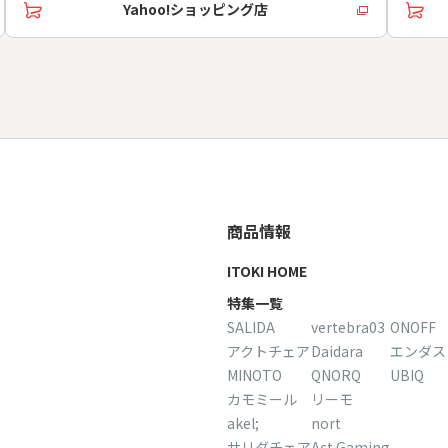
Yahoo!ショッピング店
商品情報
ITOKI HOME
特集一覧
SALIDA
vertebra03
ONOFF
アクトチェア
Daidara
エンダス
MINOTO
QNORQ
UBIQ
カモミール
リーモ
akel;
nort
サリダチェア
Act Gaming