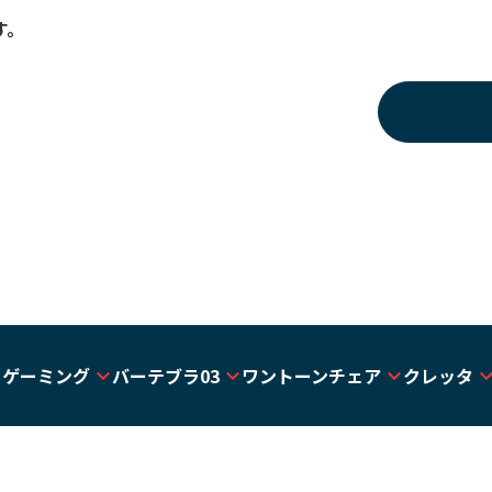
す。
トゲーミング
バーテブラ03
ワントーンチェア
クレッタ