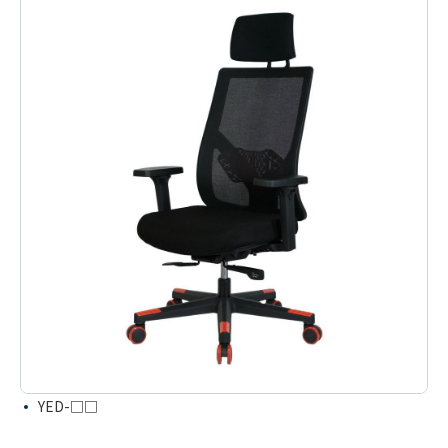
YED-□□