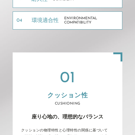
環境適合性
ENVIRONMENTAL
04
COMPATIBILITY
01
クッション性
CUSHIONING
座り心地の、理想的なバランス
ク
ッ
シ
ョ
ン
の
物
理
特
性
と
心
理
特
性
の
関
係
に
基
づ
い
て