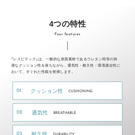
4
つ
の
特
性
F
o
u
r
f
e
a
t
u
r
e
s
「
レ
ス
ピ
テ
ッ
ク
」
は
、
⼀
般
的
な
座
⾯
素
材
で
あ
る
ウ
レ
タ
ン
同
等
の
快
適
な
ク
ッ
シ
ョ
ン
性
を
保
ち
な
が
ら
、
通
気
性
・
耐
久
性
・
環
境
適
合
性
に
お
い
て
、
す
ぐ
れ
た
性
能
を
発
揮
し
ま
す
。
クッション性
01
CUSHIONING
通気性
02
BREATHABLE
耐久性
03
DURABILITY