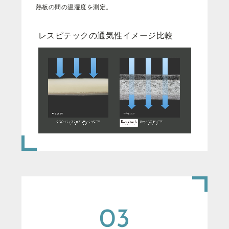
熱
板
の
間
の
温
湿
度
を
測
定
。
レスピテックの通気性イメージ比較
03