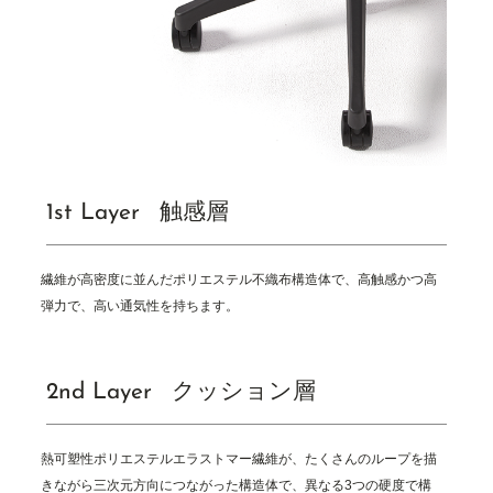
1
s
t
L
a
y
e
r
触
感
層
繊
維
が
⾼
密
度
に
並
ん
だ
ポ
リ
エ
ス
テ
ル
不
織
布
構
造
体
で
、
⾼
触
感
か
つ
⾼
弾
⼒
で
、
⾼
い
通
気
性
を
持
ち
ま
す
。
2
n
d
L
a
y
e
r
ク
ッ
シ
ョ
ン
層
熱
可
塑
性
ポ
リ
エ
ス
テ
ル
エ
ラ
ス
ト
マ
ー
繊
維
が
、
た
く
さ
ん
の
ル
ー
プ
を
描
き
な
が
ら
三
次
元
⽅
向
に
つ
な
が
っ
た
構
造
体
で
、
異
な
る
3
つ
の
硬
度
で
構