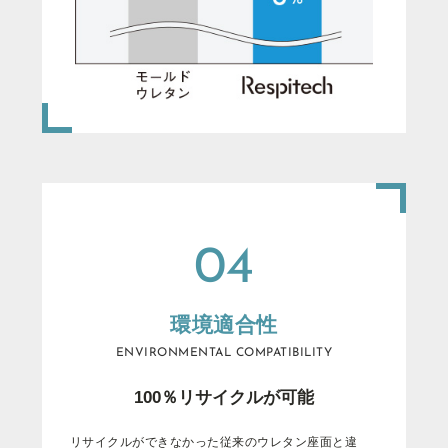
04
環境適合性
ENVIRONMENTAL COMPATIBILITY
100％リサイクルが可能
リ
サ
イ
ク
ル
が
で
き
な
か
っ
た
従
来
の
ウ
レ
タ
ン
座
面
と
違