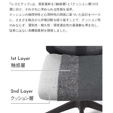
「
レ
ス
ピ
テ
ッ
ク
」
は
、
座
⾯
素
材
を
〈
触
感
層
〉
と
〈
ク
ッ
シ
ョ
ン
層
〉
の
2
層
に
分
け
、
そ
れ
ぞ
れ
に
求
め
ら
れ
る
性
能
を
追
求
。
ク
ッ
シ
ョ
ン
の
物
理
特
性
と
心
理
特
性
の
関
係
に
基
づ
い
た
設
計
を
ベ
ー
ス
に
、
さ
ま
ざ
ま
観
点
か
ら
評
価
試
験
を
繰
り
返
す
こ
と
で
、
ク
ッ
シ
ョ
ン
性
の
み
な
ら
ず
、
通
気
性
・
耐
久
性
・
環
境
適
合
性
の
最
適
解
を
導
き
出
し
、
従
来
に
は
な
い
⾼
機
能
素
材
を
開
発
し
ま
し
た
。