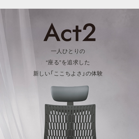
一
人
ひ
と
り
の
“
座
る
”
を
追
求
し
た
新
し
い
「
こ
こ
ち
よ
さ
」
の
体
験