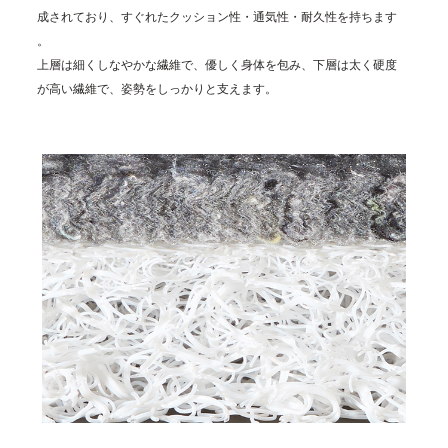
成
さ
れ
て
お
り
、
す
ぐ
れ
た
ク
ッ
シ
ョ
ン
性
・
通
気
性
・
耐
久
性
を
持
ち
ま
す
。
上
層
は
細
く
し
な
や
か
な
繊
維
で
、
優
し
く
身
体
を
包
み
、
下
層
は
太
く
硬
度
が
高
い
繊
維
で
、
姿
勢
を
し
っ
か
り
と
支
え
ま
す
。