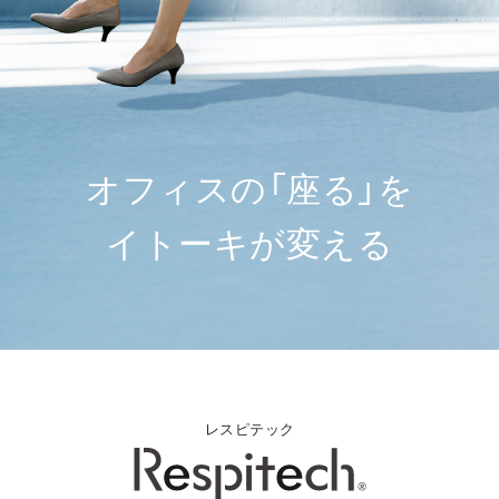
オ
フィ
ス
の
「
座
る
」
を
イ
ト
ー
キ
が
変
え
る
レスピテック