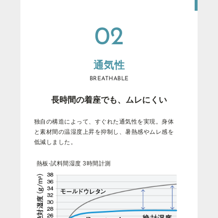
02
通気性
BREATHABLE
長時間の着座でも、ムレにくい
独
⾃
の
構
造
に
よ
っ
て
、
す
ぐ
れ
た
通
気
性
を
実
現
。
⾝
体
と
素
材
間
の
温
湿
度
上
昇
を
抑
制
し
、
暑
熱
感
や
ム
レ
感
を
低
減
し
ま
し
た
。
熱板-試料間湿度 3時間計測