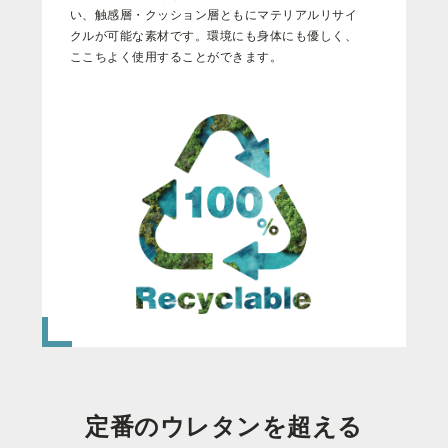
い
、
触
感
層
・
ク
ッ
シ
ョ
ン
層
と
も
に
マ
テ
リ
ア
ル
リ
サ
イ
ク
ル
が
可
能
な
素
材
で
す
。
環
境
に
も
身
体
に
も
優
し
く
、
こ
こ
ち
よ
く
使
用
す
る
こ
と
が
で
き
ま
す
。
定番のウレタンを超える