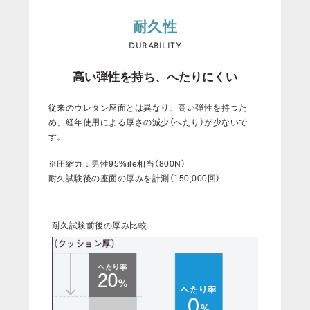
耐久性
DURABILITY
⾼い弾性を持ち、へたりにくい
従
来
の
ウ
レ
タ
ン
座
面
と
は
異
な
り
、
高
い
弾
性
を
持
つ
た
め
、
経
年
使
用
に
よ
る
厚
さ
の
減
少
（
へ
た
り
）
が
少
な
い
で
す
。
※
圧
縮
力
：
男
性
9
5
%
i
l
e
相
当
（
8
0
0
N
）
耐
久
試
験
後
の
座
面
の
厚
み
を
計
測
（
1
5
0
,
0
0
0
回
）
耐久試験前後の厚み比較