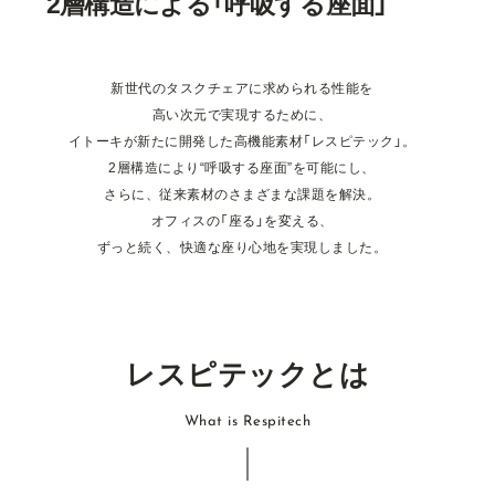
2層構造による「呼吸する座面」
新
世
代
の
タ
ス
ク
チ
ェ
ア
に
求
め
ら
れ
る
性
能
を
⾼
い
次
元
で
実
現
す
る
た
め
に
、
イ
ト
ー
キ
が
新
た
に
開
発
し
た
⾼
機
能
素
材
「
レ
ス
ピ
テ
ッ
ク
」
。
2
層
構
造
に
よ
り
“
呼
吸
す
る
座
⾯
”
を
可
能
に
し
、
さ
ら
に
、
従
来
素
材
の
さ
ま
ざ
ま
な
課
題
を
解
決
。
オ
フ
ィ
ス
の
「
座
る
」
を
変
え
る
、
ず
っ
と
続
く
、
快
適
な
座
り
心
地
を
実
現
し
ま
し
た
。
レ
ス
ピ
テ
ッ
ク
と
は
W
h
a
t
i
s
R
e
s
p
i
t
e
c
h