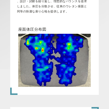
、
設
計
・
試
験
を
繰
り
返
し
、
理
想
的
な
バ
ラ
ン
ス
を
追
求
し
ま
し
た
。
体
圧
を
分
散
さ
せ
、
従
来
の
ウ
レ
タ
ン
座
面
と
同
等
の
快
適
な
座
り
心
地
を
提
供
し
ま
す
。
座面体圧分布図