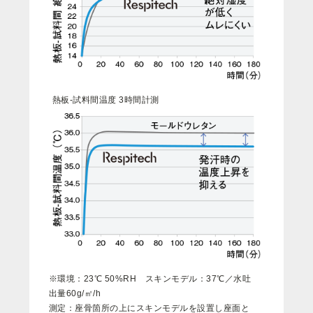
熱板-試料間温度 3時間計測
※
環
境
：
2
3
℃
5
0
%
R
H
ス
キ
ン
モ
デ
ル
：
3
7
℃
／
水
吐
出
量
6
0
g
/
㎡
/
h
測
定
：
座
骨
箇
所
の
上
に
ス
キ
ン
モ
デ
ル
を
設
置
し
座
面
と